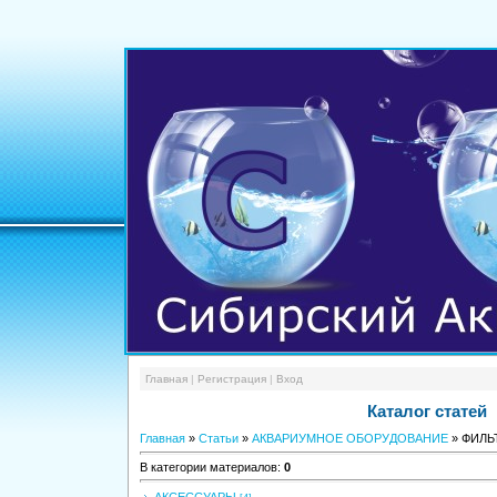
Главная
|
Регистрация
|
Вход
Каталог статей
Главная
»
Статьи
»
АКВАРИУМНОЕ ОБОРУДОВАНИЕ
» ФИЛЬ
В категории материалов
:
0
АКСЕССУАРЫ