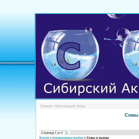
Главная
|
Регистрация
|
Вход
Сомы 
1
Страница
1
из
0
Форум
»
Аквариумные рыбки
»
Сомы и вьюны