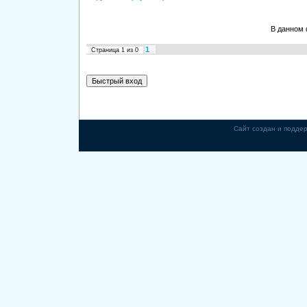
В данном 
1
Страница
1
из
0
Сайт создан и подде