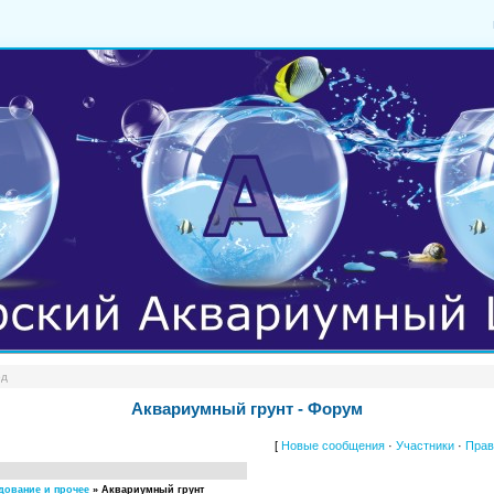
од
Аквариумный грунт - Форум
[
Новые сообщения
·
Участники
·
Прав
ование и прочее
»
Аквариумный грунт