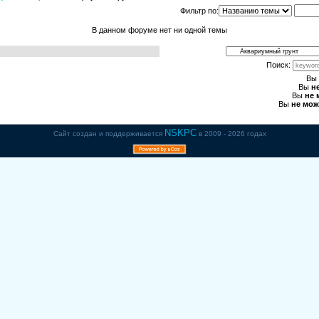
Фильтр по:
В данном форуме нет ни одной темы
Поиск:
Вы
Вы
н
Вы
не 
Вы
не мож
NSKPC
Сайт создан и поддерживается
в 2009 - 2026 годах