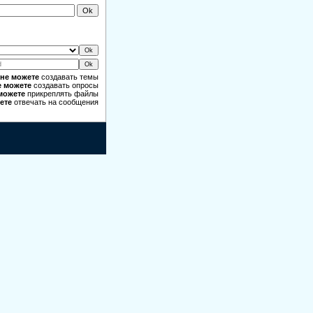
не можете
создавать темы
е можете
создавать опросы
можете
прикреплять файлы
ете
отвечать на сообщения