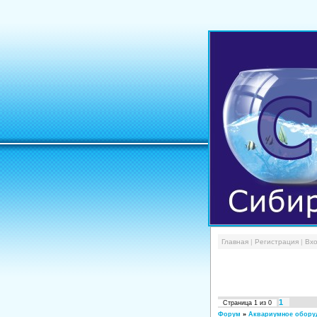
Главная
|
Регистрация
|
Вх
1
Страница
1
из
0
Форум
»
Аквариумное оборуд