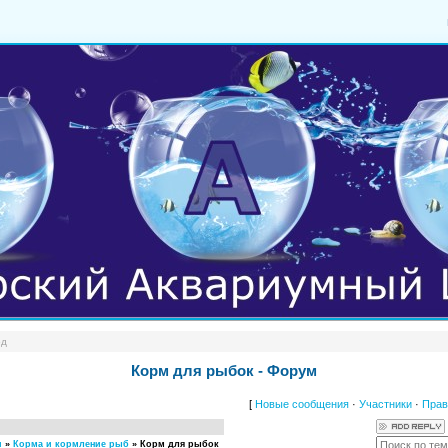
од
Корм для рыбок - Форум
[
Новые сообщения
·
Участники
·
Прав
и
»
Корма и кормление рыб
»
Корм для рыбок