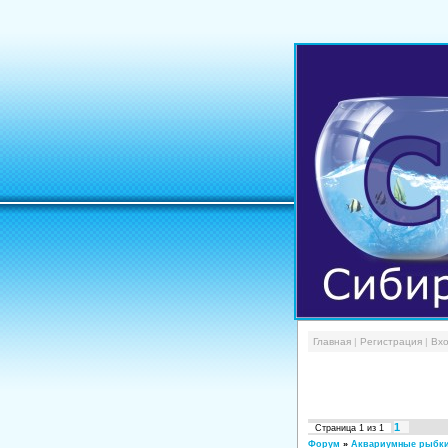
Главная
|
Регистрация
|
Вх
1
Страница
1
из
1
Форум
»
Аквариумные рыбк