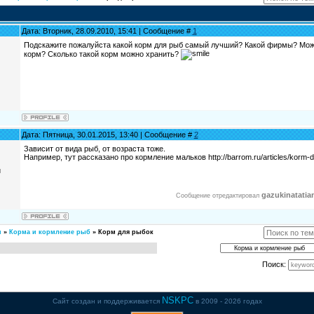
Дата: Вторник, 28.09.2010, 15:41 | Сообщение #
1
Подскажите пожалуйста какой корм для рыб самый лучший? Какой фирмы? Мож
корм? Сколько такой корм можно хранить?
Дата: Пятница, 30.01.2015, 13:40 | Сообщение #
2
Зависит от вида рыб, от возраста тоже.
Например, тут рассказано про кормление мальков http://barrom.ru/articles/korm-d
и
gazukinatatia
Сообщение отредактировал
и
»
Корма и кормление рыб
»
Корм для рыбок
Поиск:
NSKPC
Сайт создан и поддерживается
в 2009 - 2026 годах