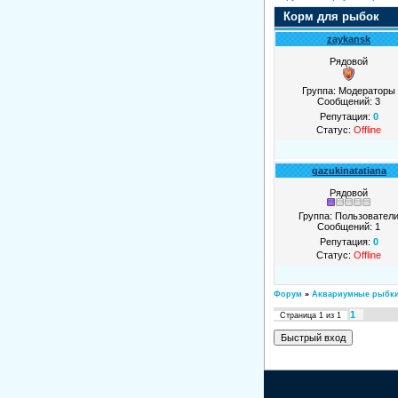
Корм для рыбок
zaykansk
Рядовой
Группа: Модераторы
Сообщений:
3
Репутация:
0
Статус:
Offline
gazukinatatiana
Рядовой
Группа: Пользовател
Сообщений:
1
Репутация:
0
Статус:
Offline
Форум
»
Аквариумные рыбк
1
Страница
1
из
1