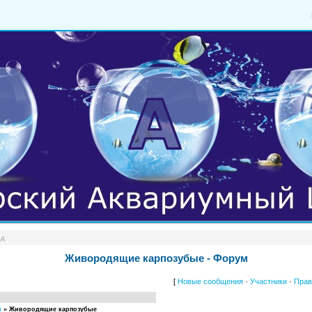
од
Живородящие карпозубые - Форум
[
Новые сообщения
·
Участники
·
Прав
и
»
Живородящие карпозубые