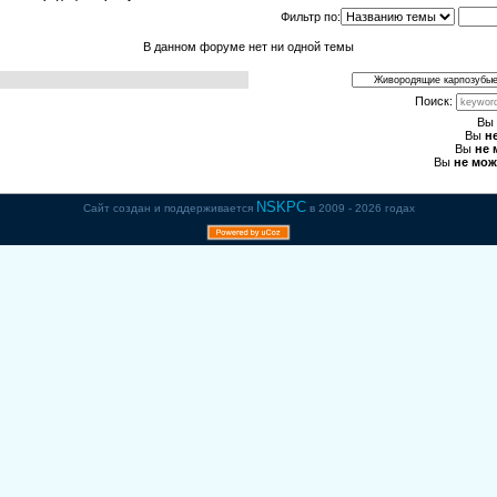
Фильтр по:
В данном форуме нет ни одной темы
Поиск:
Вы
Вы
н
Вы
не 
Вы
не мож
NSKPC
Сайт создан и поддерживается
в 2009 - 2026 годах