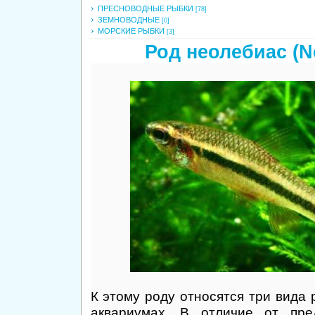
ПРЕСНОВОДНЫЕ РЫБКИ
[78]
ЗЕМНОВОДНЫЕ
[0]
МОРСКИЕ РЫБКИ
[3]
Род неолебиас (N
К этому роду относятся три вида
аквариумах. В отличие от пре