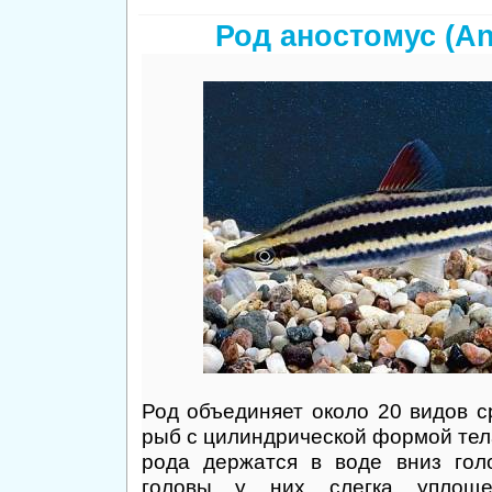
Род аностомус (A
Род объединяет около 20 видов с
рыб с цилиндрической формой тел
рода держатся в воде вниз гол
головы у них слегка уплоще