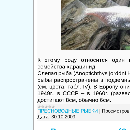
К этому роду относится один 
семейства харацинид.
Слепая рыба (Anoptichthys jorddni 
рыбы распространены в подземн
(см. цвета, табл. IV). В Европу о
1949г., в СССР – в 1960г. (разве
достигают 8см, обычно 6см.
ПРЕСНОВОДНЫЕ РЫБКИ
|
Просмотров
Дата:
30.10.2009