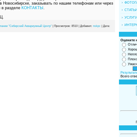
ФОТОГ
 в Новосибирске, заказывать по нашим телефонам или через
и в разделе
КОНТАКТЫ
.
СТАТЬ
Ц.
УСЛУГ
ИНТЕР
мпании "Сибирский Аквариумный Центр"
|
Просмотров:
8510
|
Добавил:
nskpc
|
Дата:
Оцените 
Отли
Хоро
Непл
Плох
Ужас
Результат
Всего отв