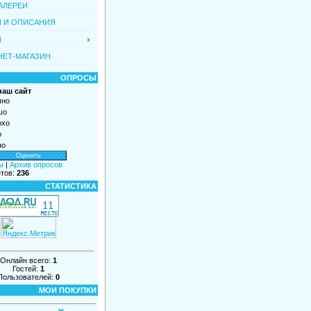
АЛЕРЕИ
И И ОПИСАНИЯ
И
НЕТ-МАГАЗИН
ОПРОСЫ
наш сайт
чно
шо
охо
о
но
ы
|
Архив опросов
етов:
236
СТАТИСТИКА
Онлайн всего:
1
Гостей:
1
Пользователей:
0
МОИ ПОКУПКИ