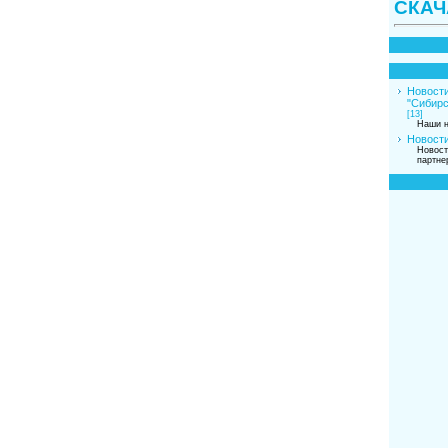
СКАЧ
Новости
"Сибирс
[13]
Наши н
Новости
Новост
партне