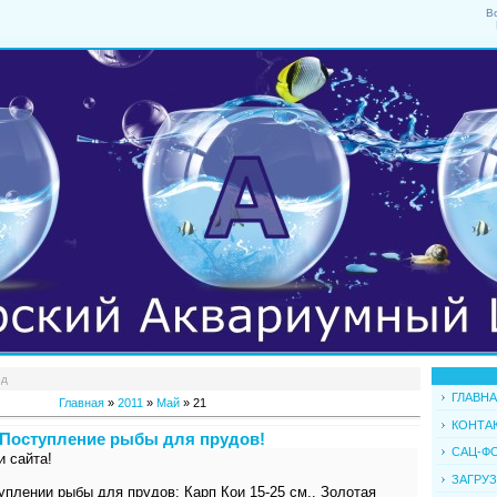
В
од
ГЛАВН
Главная
»
2011
»
Май
»
21
КОНТА
Поступление рыбы для прудов!
САЦ-Ф
и сайта!
ЗАГРУ
плении рыбы для прудов: Карп Кои 15-25 см., Золотая