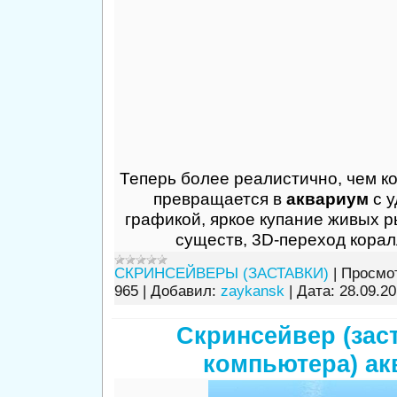
Теперь более реалистично, чем к
превращается в
аквариум
с у
графикой, яркое купание живых р
существ, 3D-переход кора
СКРИНСЕЙВЕРЫ (ЗАСТАВКИ)
|
Просмо
965
|
Добавил:
zaykansk
|
Дата:
28.09.2
Скринсейвер (зас
компьютера) ак