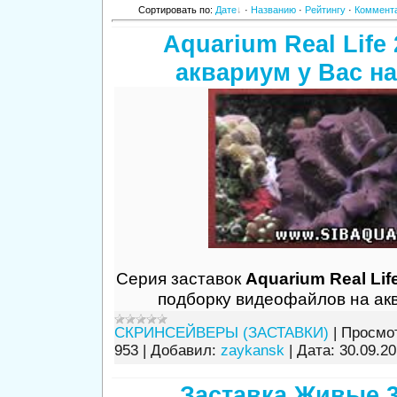
Сортировать по
:
Дате
·
Названию
·
Рейтингу
·
Коммент
Aquarium Real Life 
аквариум у Вас на
Серия заставок
Aquarium Real Lif
подборку видеофайлов на ак
СКРИНСЕЙВЕРЫ (ЗАСТАВКИ)
|
Просмо
953
|
Добавил:
zaykansk
|
Дата:
30.09.2
Заставка Живые 