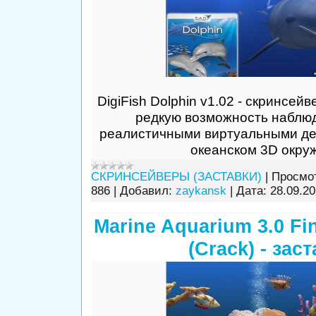
DigiFish Dolphin v1.02 - скринсей
редкую возможность наблюд
реалистичными виртуальными д
океанском 3D окру
СКРИНСЕЙВЕРЫ (ЗАСТАВКИ)
|
Просмо
886
|
Добавил:
zaykansk
|
Дата:
28.09.2
Marine Aquarium 3.0 Fi
(Crack) - зас